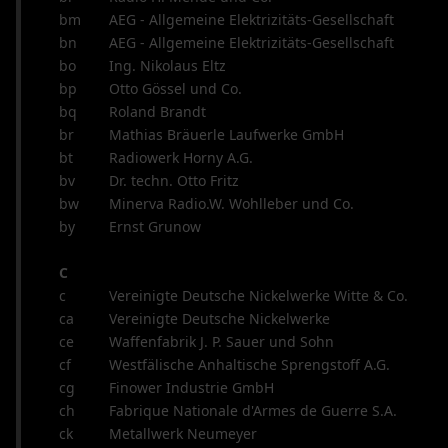
bm
AEG - Allgemeine Elektrizitäts-Gesellschaft
bn
AEG - Allgemeine Elektrizitäts-Gesellschaft
bo
Ing. Nikolaus Eltz
bp
Otto Gössel und Co.
bq
Roland Brandt
br
Mathias Bräuerle Laufwerke GmbH
bt
Radiowerk Horny A.G.
bv
Dr. techn. Otto Fritz
bw
Minerva Radio.W. Wohlleber und Co.
by
Ernst Grunow
C
c
Vereinigte Deutsche Nickelwerke Witte & Co.
ca
Vereinigte Deutsche Nickelwerke
ce
Waffenfabrik J. P. Sauer und Sohn
cf
Westfälische Anhaltische Sprengstoff A.G.
cg
Finower Industrie GmbH
ch
Fabrique Nationale d'Armes de Guerre S.A.
ck
Metallwerk Neumeyer