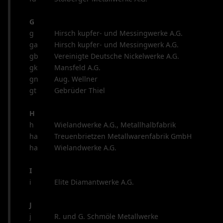
G
g
Hirsch kupfer- und Messingwerke A.G.
ga
Hirsch kupfer- und Messingwerk A.G.
gb
Vereinigte Deutsche Nickelwerke A.G.
gk
Mansfeld A.G.
gn
Aug. Wellner
gt
Gebrüder Thiel
H
h
Wielandwerke A.G., Metallhalbfabrik
ha
Treuenbrietzen Metallwarenfabrik GmbH
ha
Wielandwerke A.G.
I
i
Elite Diamantwerke A.G.
J
j
R. und G. Schmöle Metallwerke