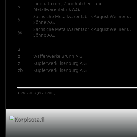
Jagdpatronen, Zündhütchen- und
y
Metallwarenfabrik A.G.
Sächsiche Metallwarenfabrik August Wellner u.
y
Söhne A.G.
Sächsiche Metallwarenfabrik August Wellner u.
ya
Söhne A.G.
Z
z
Waffenwerke Brünn A.G.
z
Kupferwerk Ilsenburg A.G.
zb
Kupferwerk Ilsenburg A.G.
★ 28.6.2013 (✪ 2.7.2013)