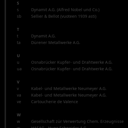
S
s
Dynamit A.G. (Alfred Nobel und Co.)
sb
Sellier & Bellot (vuoteen 1939 asti)
T
t
Dynamit A.G.
ta
Dürener Metallwerke A.G.
U
u
Osnabrücker Kupfer- und Drahtwerke A.G.
ua
Osnabrücker Kupfer- und Drahtwerke A.G.
V
v
Kabel- und Metallwerke Neumeyer A.G.
va
Kabel- und Metallwerke Neumeyer A.G.
ve
Cartoucherie de Valence
W
w
Gesellschaft zür Verwertung Chem. Erzeugnisse
w
HASAG - Hugo Schneider A.G.