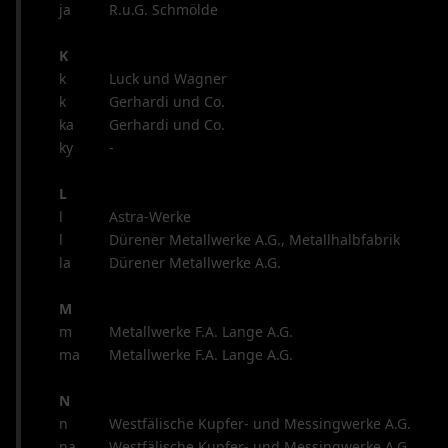
ja
R.u.G. Schmölde
K
k
Luck und Wagner
k
Gerhardi und Co.
ka
Gerhardi und Co.
ky
-
L
l
Astra-Werke
l
Dürener Metallwerke A.G., Metallhalbfabrik
la
Dürener Metallwerke A.G.
M
m
Metallwerke F.A. Lange A.G.
ma
Metallwerke F.A. Lange A.G.
N
n
Westfälische Kupfer- und Messingwerke A.G.
na
Westfälische Kupfer- und Messingwerke A.G.