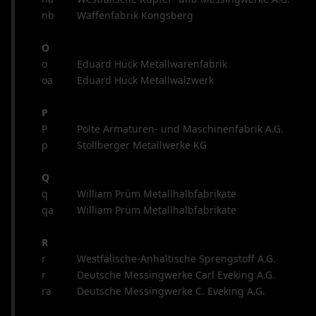
nb
Waffenfabrik Kongsberg
O
o
Eduard Hück Metallwarenfabrik
oa
Eduard Hück Metallwalzwerk
P
P
Polte Armaturen- und Maschinenfabrik A.G.
p
Stollberger Metallwerke KG
Q
q
William Prüm Metallhalbfabrikate
qa
William Prüm Metallhalbfabrikate
R
r
Westfälische-Anhaltische Sprengstoff A.G.
r
Deutsche Messingwerke Carl Eveking A.G.
ra
Deutsche Messingwerke C. Eveking A.G.