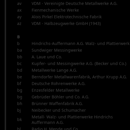
Arkisto
av
VDM - Vereinigte Deutsche Metallwerke A.G.
Tähtäinkiikarit
ax
Fienmechanische Werke
Äänenvaimentimet
ay
Alois Pirkel Elektrotechnische Fabrik
Muut
az
VDM - Halbzeugwerke GmbH (1943)
varusteet
Metsästysperinteet
B
b
Hindrichs-Auffermann A.G. Walz- und Plattierwerk
Updates
ba
Sundwiger Messingwerke
Sitemap
bb
A. Laue und Co.
Cookie
bc
Kupfer- und Messingwerke A.G. (Becker und Co.)
Policy
bd
Metallwerke Lange A.G.
be
Berndorfer Metallwarenfabrik, Arthur Krupp A.G.
bf
Deutsche Rohrenwerke A.G.
bg
Enzesfelder Metallwerke
bg
Gebrüder Böhler und Co. A.G.
bh
Brünner Waffenfabrik A.G.
bj
Neibecker und Schumacher
Metall- Walz- und Plattierwerke Hindrichs
bk
Auffermann A.G.
bl
Radio H. Mende und Co.