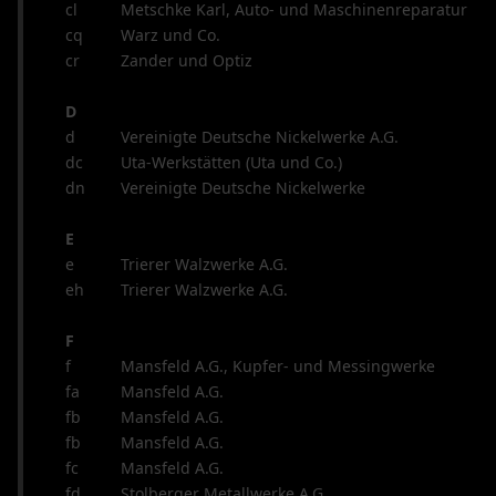
cl
Metschke Karl, Auto- und Maschinenreparatur
cq
Warz und Co.
cr
Zander und Optiz
D
d
Vereinigte Deutsche Nickelwerke A.G.
dc
Uta-Werkstätten (Uta und Co.)
dn
Vereinigte Deutsche Nickelwerke
E
e
Trierer Walzwerke A.G.
eh
Trierer Walzwerke A.G.
F
f
Mansfeld A.G., Kupfer- und Messingwerke
fa
Mansfeld A.G.
fb
Mansfeld A.G.
fb
Mansfeld A.G.
fc
Mansfeld A.G.
fd
Stolberger Metallwerke A.G.