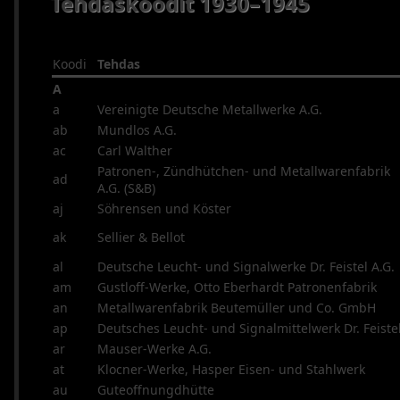
Tehdaskoodit 1930–1945
(2000–
2023
Pienoiskiväärit
Koodi
Tehdas
Puoliautomaatit
A
(1900–
a
Vereinigte Deutsche Metallwerke A.G.
1945)
ab
Mundlos A.G.
Puoliautomaatit
ac
Carl Walther
(1946–
Patronen-, Zündhütchen- und Metallwarenfabrik
2023)
ad
A.G. (S&B)
Sarjatuliaseet
aj
Söhrensen und Köster
(1900–
ak
Sellier & Bellot
1945)
Sarjatuliaseet
al
Deutsche Leucht- und Signalwerke Dr. Feistel A.G.
(1946–
am
Gustloff-Werke, Otto Eberhardt Patronenfabrik
2023)
an
Metallwarenfabrik Beutemüller und Co. GmbH
Mustaruutiaseet
ap
Deutsches Leucht- und Signalmittelwerk Dr. Feiste
Haulikot
ar
Mauser-Werke A.G.
Yhdistelmäaseet
at
Klocner-Werke, Hasper Eisen- und Stahlwerk
Ampumatarvikkeet
au
Guteoffnungdhütte