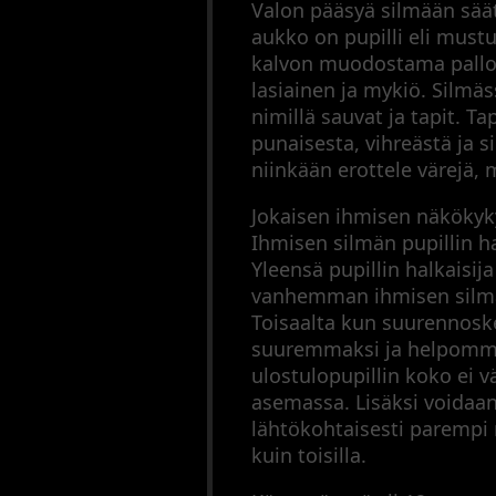
Arkisto
Valon pääsyä silmään sääte
Tähtäinkiikarit
aukko on pupilli eli must
Äänenvaimentimet
kalvon muodostama pallo, 
Muut
lasiainen ja mykiö. Silmäs
varusteet
nimillä sauvat ja tapit. T
Metsästysperinteet
punaisesta, vihreästä ja s
niinkään erottele värejä
Updates
Sitemap
Jokaisen ihmisen näkökyky
Cookie
Ihmisen silmän pupillin h
Policy
Yleensä pupillin halkaisi
vanhemman ihmisen silmän
Toisaalta kun suurennosk
suuremmaksi ja helpommin
ulostulopupillin koko ei 
asemassa. Lisäksi voidaan 
lähtökohtaisesti parempi
kuin toisilla.