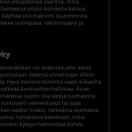
ssa yleispätevää sääntöä, millä
ilanteessa pitäisi kohdetta katsoa.
ti käyttää sitä maksimi suurennosta,
 näkee isoimpana, valoisimpana ja
yky
märäkiikari voi pidentää jahti aikaa
 poistutaan yleensä viimeistään silloin
a. Hyvä hämärä toiminta vaatii kiikarilta
selkeää kontrastien hallintaa. Asian
ämärässä suurin osa värejä tuottavista
 tuntuvasti vaimentunut tai jopa
kan laadun lisäksi, tärkeässä asemassa
ottumus hämärässä katseluun, mikä
koisesti kykyyn hahmottaa kohde.