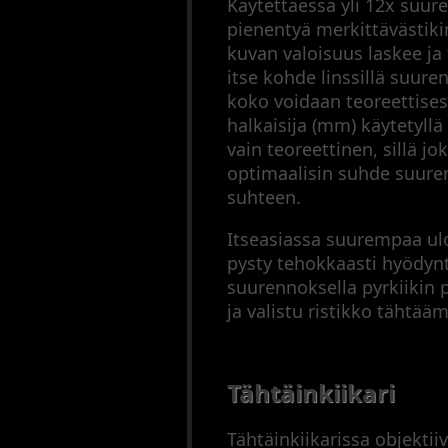
Käytettäessä yli 12x suure
pienentyä merkittävästikin
kuvan valoisuus laskee ja
itse kohde linssillä suure
koko voidaan teoreettisest
halkaisija (mm) käytetyll
vain teoreettinen, sillä jo
optimaalisin suhde suure
suhteen.
Itseasiassa suurempaa ulo
pysty tehokkaasti hyödynt
suurennoksella pyrkiikin
ja valistu ristikko tähtää
Tähtäinkiikari
Tähtäinkiikarissa objektiiv