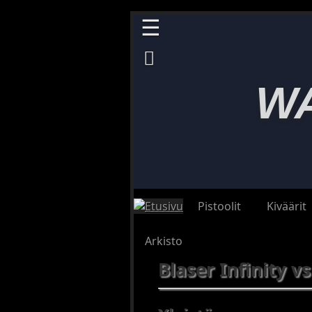
☰
MENU

Pistoolit
W
(1890–
1945)
Pistoolit
(1946–
2023)
Pienoispistoolit
Taskupistoolit
Pistoolit
Kiväärit
Kiväärit
(1880–
Arkisto
1945)
Kiväärit
Blaser Infinity vs
(1946–
1999
Kiväärit