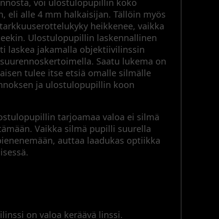
nnosta, voi ulostulopupillin koko
, eli alle 4 mm halkaisijan. Tällöin myös
 tarkkuuserottelukyky heikkenee, vaikka
neekin. Ulostulopupillin laskennallinen
i laskea jakamalla objektiivilinssin
ä suurennoskertoimella. Saatu lukema on
kaisen tulee itse etsiä omalle silmälle
nnoksen ja ulostulopupillin koon
stulopupillin tarjoamaa valoa ei silmä
ämään. Vaikka silmä pupilli suurella
 pienenemään, auttaa laadukas optiikka
misessä.
ilinssi on valoa keräävä linssi.