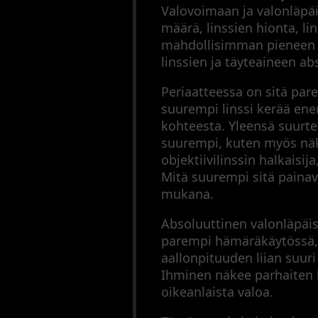
Valovoimaan ja valonläpäi
määrä, linssien hionta, lin
mahdollisimman pieneen v
linssien ja täyteaineen ab
Periaatteessa on sitä pare
suurempi linssi kerää ene
kohteesta. Yleensä suurt
suurempi, kuten myös näk
objektiivilinssin halkaisi
Mitä suurempi sitä painav
mukana.
Absoluuttinen valonläpäis
parempi hämäräkäytössä, si
aallonpituuden liian suur
Ihminen näkee parhaiten ki
oikeanlaista valoa.