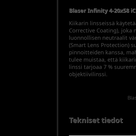
Blaser Infinity 4-20x58 iC
Kiikarin linsseissä käyte
Corrective Coating), jok
luonnollisen neutraalit vär
(Smart Lens Protection) su
pinnoitteiden kanssa, mahd
tulee muistaa, että kiikar
linssi tarjoaa 7 % suure
objektiivilinssi.
Bla
Tekniset tiedot