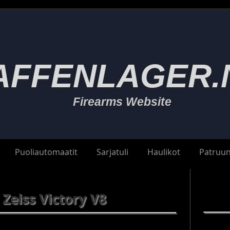
AFFENLAGER.
Firearms Website
Puoliautomaatit
Sarjatuli
Haulikot
Patruun
 Zeiss Victory V8