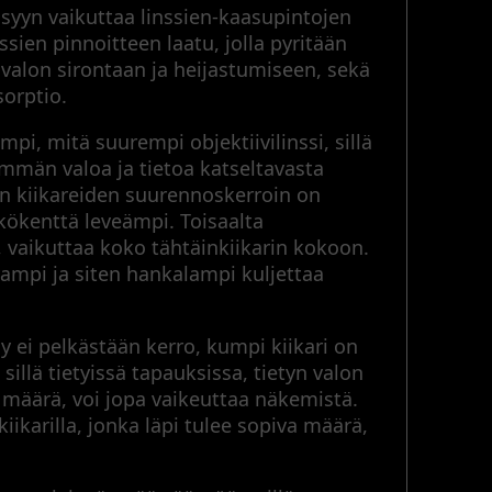
syyn vaikuttaa linssien-kaasupintojen
ssien pinnoitteen laatu, jolla pyritään
alon sirontaan ja heijastumiseen, sekä
sorptio.
mpi, mitä suurempi objektiivilinssi, sillä
mmän valoa ja tietoa katseltavasta
en kiikareiden suurennoskerroin on
ökenttä leveämpi. Toisaalta
ja, vaikuttaa koko tähtäinkiikarin kokoon.
ampi ja siten hankalampi kuljettaa
y ei pelkästään kerro, kumpi kiikari on
llä tietyissä tapauksissa, tietyn valon
i määrä, voi jopa vaikeuttaa näkemistä.
ikarilla, jonka läpi tulee sopiva määrä,