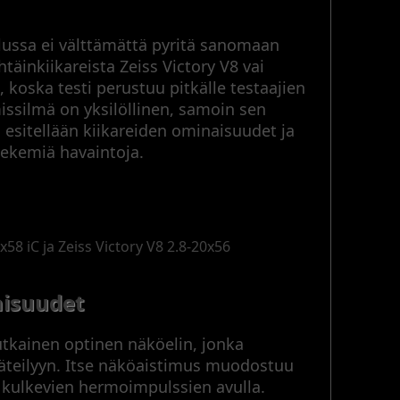
ilussa ei välttämättä pyritä sanomaan
htäinkiikareista Zeiss Victory V8 vai
, koska testi perustuu pitkälle testaajien
issilmä on yksilöllinen, samoin sen
esitellään kiikareiden ominaisuudet ja
tekemiä havaintoja.
0x58 iC ja Zeiss Victory V8 2.8-20x56
aisuudet
kainen optinen näköelin, jonka
säteilyyn. Itse näköaistimus muodostuu
n kulkevien hermoimpulssien avulla.