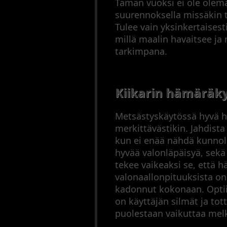
Tämän vuoksi ei ole olema
suurennoksella missäkin t
Tulee vain yksinkertaises
millä maalin havaitsee ja
tarkimpana.
Kiikarin hämäräk
Metsästyskäytössä hyvä hä
merkittävästikin. Jahdista
kun ei enää nähdä kunnoll
hyvää valonläpäisyä, sekä 
tekee vaikeaksi se, että h
valonaallonpituuksista on
kadonnut kokonaan. Optii
on käyttäjän silmät ja t
puolestaan vaikuttaa mel