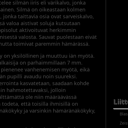
lee silmän iiris eli värikalvo, jonka
uainen. Silmä on oikeastaan kolmen
jonka taittavia osia ovat sarveiskalvo,
sä valoa aistivat soluja kutsutaan
appisolut aktivoituvat herkimmin
inisestä valosta. Sauvat puolestaan eivät
, mutta toimivat paremmin hämärässä.
 on yksilöllinen ja muuttuu iän myötä.
alkaisija on parhaimmillaan 7 mm.
ja pienenee vanhenemisen myötä, eikä
 pupilli avaudu noin suureksi.
errointa kasvatetaan, saadaan kohde
 hahmotettavaksi, jolloin
välttämättä ole niin määräävässä
Liit
todeta, että toisilla ihmisillä on
 näkökyky ja varsinkin hämäränäkökyky,
Blas
Zeis