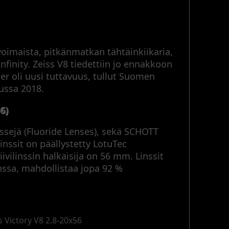
lovoimaista, pitkänmatkan tähtäinkiikaria,
Infinity. Zeiss V8 tiedettiin jo ennakkoon
er oli uusi tuttavuus, tullut Suomen
ussa 2018.
6)
nssejä (Fluoride Lenses), sekä SCHOTT
inssit on päällystetty LotuTec
iivilinssin halkaisija on 56 mm. Linssit
nssa, mahdollistaa jopa 92 %
s Victory V8 2.8-20x56