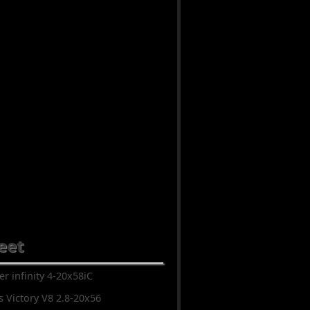
teet
er infinity 4-20x58iC
s Victory V8 2.8-20x56