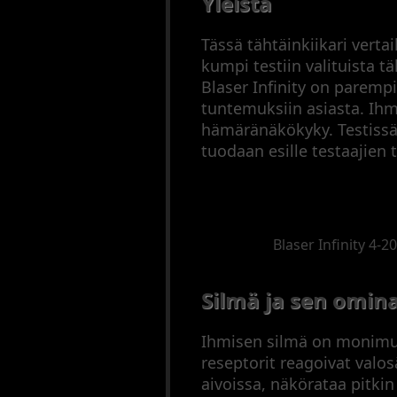
Yleistä
(2000–
2023
Tässä tähtäinkiikari verta
Pienoiskiväärit
kumpi testiin valituista tä
Puoliautomaatit
Blaser Infinity on parempi
(1900–
tuntemuksiin asiasta. Ihm
1945)
hämäränäkökyky. Testissä 
Puoliautomaatit
tuodaan esille testaajien 
(1946–
2023)
Sarjatuliaseet
(1900–
1945)
Blaser Infinity 4-2
Sarjatuliaseet
(1946–
Silmä ja sen omin
2023)
Mustaruutiaseet
Haulikot
Ihmisen silmä on monimut
Yhdistelmäaseet
reseptorit reagoivat valo
Ampumatarvikkeet
aivoissa, näkörataa pitki