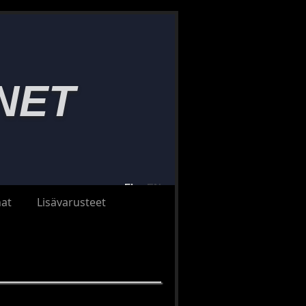
NET
FI
EN
at
Lisävarusteet