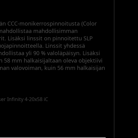
tään CCC-monikerrospinnoitusta (Color
a mahdollistaa mahdollisimman
it. Lisäksi linssit on pinnoitettu SLP
ojapinnoitteella. Linssit yhdessä
ollistaa yli 90 % valoläpäisyn. Lisäksi
in 58 mm halkaisijaltaan oleva objektiivi
mman valovoiman, kuin 56 mm halkaisijan
ser Infinity 4-20x58 iC