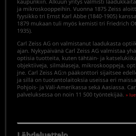
kaupunkiin. Alkuun yritys valmisti laadukkait
ja mikroskooppeihin. Vuonna 1875 Zeiss aloitt
fyysikko tri Ernst Karl Abbe (1840-1905) kanss
1879 mukaan tuli myös kemisti tri Friedrich O
1935).
Carl Zeiss AG on valmistanut laadukasta optii
ajan. Nykypäivänä Carl Zeiss AG valmistaa yhä 
optisia tuotteita, kuten tähtäin- ja katselukii
objektiiveja, silmälaseja, mikroskooppeja, opti
jne. Carl Zeiss AG:n pääkonttori sijaitsee ede
ja sillä on tuotantolaitoksia useissa eri maiss
Pohjois- ja Väli-Amerikassa sekä Aasiassa. Car
palveluksessa on noin 11 500 työntekijää.
» lue
Lähdeluettelo