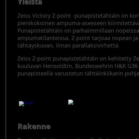
Yleistä
(2000–
2023
Zeiss Victory Z-point -punapistetähtäin on ko
Pienoiskiväärit
pienikokoinen ampuma-aseeseen kiinnitettävä 
Puoliautomaatit
Punapistetähtäin on parhaimmillaan nopeiss
(1900–
ampumatilanteissa. Z-point tarjoaa nopean ja
1945)
tähtäyskuvan, ilman parallaksivirhettä.
Puoliautomaatit
(1946–
Zeiss Z-point punapistetähtäin on kehitetty Ze
2023)
kuuluvan Hensoldtin, Bundeswehrin H&K G36 -
Sarjatuliaseet
punapisteellä varustetun tähtäinkiikarin pohja
(1900–
1945)
Sarjatuliaseet
(1946–
Zeiss Vi
2023)
Mustaruutiaseet
Haulikot
Rakenne
Yhdistelmäaseet
Ampumatarvikkeet