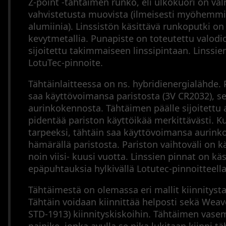
Z-point -tähtäimen runko, eli ulkokuori on val
Arkisto
Tähtäinkiikarit
vahvistetusta muovista (ilmeisesti myöhemmi
Äänenvaimentimet
alumiinia). Linssistön käsittävä runkoputki o
Muut
kevytmetallia. Punapiste on toteutettu valodio
varusteet
sijoitettu takimmaiseen linssipintaan. Linssie
Metsästysperinteet
LotuTec-pinnoite.
Tähtäinlaitteessa on ns. hybridienergialähde.
Updates
saa käyttövoimansa paristosta (3V CR2032), se
Sitemap
Cookie
aurinkokennosta. Tähtäimen päälle sijoitettu
Policy
pidentää pariston käyttöikää merkittävästi. K
tarpeeksi, tähtäin saa käyttövoimansa aurink
hämärällä paristosta. Pariston vaihtoväli on k
noin viisi- kuusi vuotta. Linssien pinnat on käsi
epäpuhtauksia hylkivällä Lotutec-pinnoitteella
Tähtäimestä on olemassa eri mallit kiinnitys
Tähtäin voidaan kiinnittää helposti sekä Weave
STD-1913) kiinnityskiskoihin. Tähtäimen vasem