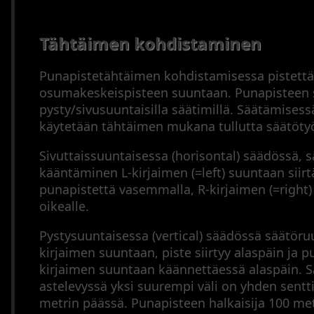
Tähtäimen kohdistaminen
Punapistetähtäimen kohdistamisessa pistettä
osumakeskeispisteen suuntaan. Punapisteen s
pysty/sivusuuntaisilla säätimillä. Säätämises
käytetään tähtäimen mukana tullutta säätöty
Sivuttaissuuntaisessa (horisontal) säädössä, 
kääntäminen L-kirjaimen (=left) suuntaan siir
punapistettä vasemmalla, R-kirjaimen (=right
oikealle.
Pystysuuntaisessa (vertical) säädössä säätör
kirjaimen suuntaan, piste siirtyy alaspäin ja p
kirjaimen suuntaan käännettäessä alaspäin. 
astelevyssä yksi suurempi väli on yhden sent
metrin päässä. Punapisteen halkaisija 100 me