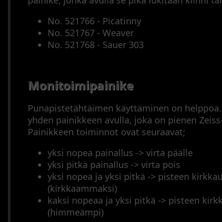
painike, jonka avulla se pika lukitaan kiinni t
No. 521766 - Picatinny
No. 521767 - Weaver
No. 521768 - Sauer 303
Monitoimipainike
Punapistetähtäimen käyttäminen on helppoa.
yhden painikkeen avulla, joka on pienen Zeiss-
Painikkeen toiminnot ovat seuraavat;
yksi nopea painallus -> virta päälle
yksi pitkä painallus -> virta pois
yksi nopea ja yksi pitkä -> pisteen kirkk
(kirkkaammaksi)
kaksi nopeaa ja yksi pitkä -> pisteen kir
(himmeämpi)