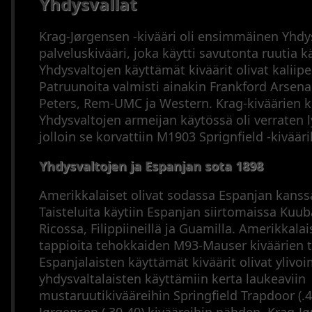
Yhdysvallat
Krag-Jørgensen -kivääri oli ensimmäinen Yhdy
palveluskivääri, joka käytti savutonta ruutia k
Yhdysvaltojen käyttämät kiväärit olivat kaliipe
Patruunoita valmisti ainakin Frankford Arsena
Peters, Rem-UMC ja Western. Krag-kiväärien k
Yhdysvaltojen armeijan käytössä oli verraten 
jolloin se korvattiin M1903 Sprignfield -kivääril
Yhdysvaltojen ja Espanjan sota 1898
Amerikkalaiset olivat sodassa Espanjan kans
Taisteluita käytiin Espanjan siirtomaissa Kuu
Ricossa, Filippiineillä ja Guamilla. Amerikkalai
tappioita tehokkaiden M93-Mauser kiväärien t
Espanjalaisten käyttämät kiväärit olivat ylivoi
yhdysvaltalaisten käyttämiin kerta laukeaviin
mustaruutikivääreihin Springfield Trapdoor (.4