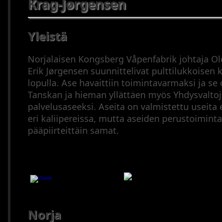
Krag-Jørgensen
(2000–
2023
Pienoiskiväärit
Yleistä
Puoliautomaatit
(1900–
Norjalaisen Kongsberg Våpenfabrik johtaja Ol
1945)
Erik Jørgensen suunnittelivat pulttilukkoisen 
Puoliautomaatit
lopulla. Ase havaittiin toimintavarmaksi ja se 
(1946–
Tanskan ja hieman yllättäen myös Yhdysvalto
2023)
palvelusaseeksi. Aseita on valmistettu useita e
Sarjatuliaseet
eri kaliipereissa, mutta aseiden perustoiminta
(1900–
pääpiirteittäin samat.
1945)
Sarjatuliaseet
(1946–
2023)
Krag-Jø
Mustaruutiaseet
Haulikot
Yhdistelmäaseet
Norja
Ampumatarvikkeet