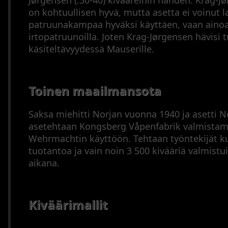
Jørgensen (.30-40) kivääreihin nähden. Krag-J
on kohtuullisen hyvä, mutta asetta ei voinut l
patruunakampaa hyväksi käyttäen, vaan aino
irtopatruunoilla. Joten Krag-Jørgensen hävisi 
käsiteltävyydessä Mauserille.
Toinen maailmansota
Saksa miehitti Norjan vuonna 1940 ja asetti N
asetehtaan Kongsberg Våpenfabrik valmistam
Wehrmachtin käyttöön. Tehtaan työntekijät ku
tuotantoa ja vain noin 3 500 kivääriä valmist
aikana.
Kiväärimallit