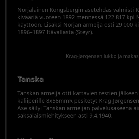
Arkisto
Tähtäinkiikarit
Norjalainen Kongsbergin asetehdas valmisti K
Äänenvaimentimet
kivääriä vuoteen 1892 mennessä 122 817 kpl 
Muut
käyttöön. Lisäksi Norjan armeija osti 29 000 k
varusteet
1896–1897 Itävallasta (Steyr).
Metsästysperinteet
Updates
Krag-Jørgensen lukko ja makasi
Sitemap
Cookie
Policy
Tanska
Tanskan armeija otti kattavien testien jälkee
kaliiperille 8x58mmR pesitetyt Krag-Jørgensen 
Ase säilyi Tanskan armeijan palvelusaseena a
saksalaismiehitykseen asti 9.4.1940.