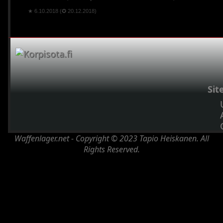
★ 6.10.2018 (✪ 20.12.2018)
Sit
Waffenlager.net - Copyright © 2023 Tapio Heiskanen. All
Rights Reserved.