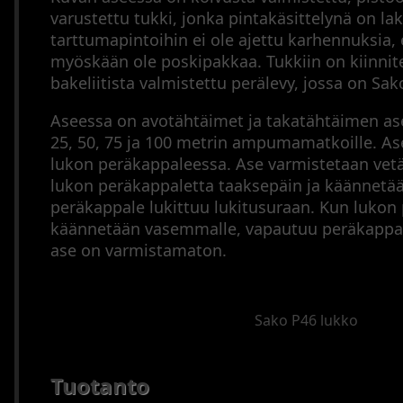
varustettu tukki, jonka pintakäsittelynä on la
tarttumapintoihin ei ole ajettu karhennuksia, 
myöskään ole poskipakkaa. Tukkiin on kiinnit
bakeliitista valmistettu perälevy, jossa on Sak
Aseessa on avotähtäimet ja takatähtäimen as
25, 50, 75 ja 100 metrin ampumamatkoille. As
lukon peräkappaleessa. Ase varmistetaan vet
lukon peräkappaletta taaksepäin ja käännetään
peräkappale lukittuu lukitusuraan. Kun lukon
käännetään vasemmalle, vapautuu peräkappale
ase on varmistamaton.
Sako P46 lukko
Tuotanto