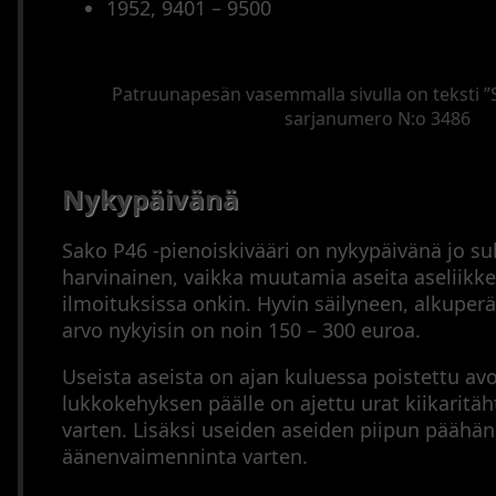
1952, 9401 – 9500
Patruunapesän vasemmalla sivulla on teksti ”
sarjanumero N:o 3486
Nykypäivänä
Sako P46 -pienoiskivääri on nykypäivänä jo su
harvinainen, vaikka muutamia aseita aseliikk
ilmoituksissa onkin. Hyvin säilyneen, alkuper
arvo nykyisin on noin 150 – 300 euroa.
Useista aseista on ajan kuluessa poistettu av
lukkokehyksen päälle on ajettu urat kiikaritäh
varten. Lisäksi useiden aseiden piipun päähän 
äänenvaimenninta varten.