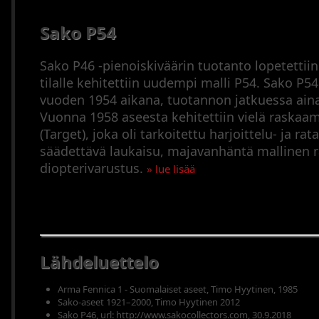
Sako P54
Sako P46 -pienoiskiväärin tuotanto lopetettii
tilalle kehitettiin uudempi malli P54. Sako P5
vuoden 1954 aikana, tuotannon jatkuessa aina
Vuonna 1958 aseesta kehitettiin vielä raskaa
(Target), joka oli tarkoitettu harjoittelu- ja rat
säädettävä laukaisu, majavanhäntä mallinen r
diopterivarustus.
» lue lisää
Lähdeluettelo
Arma Fennica 1 - Suomalaiset aseet, Timo Hyytinen, 1985
Sako-aseet 1921–2000, Timo Hyytinen 2012
Sako P46, url: http://www.sakocollectors.com, 30.9.2018