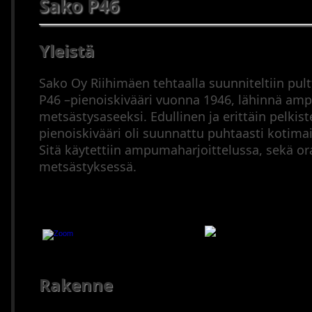
Sako P46
(2000–
2023
Pienoiskiväärit
Yleistä
Puoliautomaatit
(1900–
Sako Oy Riihimäen tehtaalla suunniteltiin pul
1945)
P46 –pienoiskivääri vuonna 1946, lähinnä amp
Puoliautomaatit
metsästysaseeksi. Edullinen ja erittäin pelkis
(1946–
pienoiskivääri oli suunnattu puhtaasti kotimai
2023)
Sitä käytettiin ampumaharjoittelussa, sekä o
Sarjatuliaseet
metsästyksessä.
(1900–
1945)
Sarjatuliaseet
(1946–
Sako P46
2023)
Mustaruutiaseet
Haulikot
Rakenne
Yhdistelmäaseet
Ampumatarvikkeet