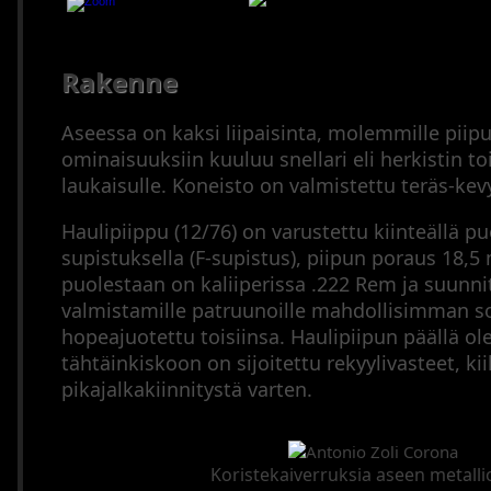
Antoni
Arkisto
Tähtäinkiikarit
Äänenvaimentimet
Rakenne
Muut
varusteet
Metsästysperinteet
Aseessa on kaksi liipaisinta, molemmille piip
ominaisuuksiin kuuluu snellari eli herkistin t
Updates
laukaisulle. Koneisto on valmistettu teräs-kev
Sitemap
Haulipiippu (12/76) on varustettu kiinteällä p
Cookie
supistuksella (F-supistus), piipun poraus 18,5
Policy
puolestaan on kaliiperissa .222 Rem ja suunn
valmistamille patruunoille mahdollisimman so
hopeajuotettu toisiinsa. Haulipiipun päällä ol
tähtäinkiskoon on sijoitettu rekyylivasteet, k
pikajalkakiinnitystä varten.
Koristekaiverruksia aseen metalli