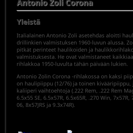
Antonio Zoli Corona
(2000–
2023
Pienoiskiväärit
Yleistä
Puoliautomaatit
(1900–
Italialainen Antonio Zoli asetehdas aloitti haul
1945)
drillinkien valmistuksen 1960-luvun alussa. Zol
Puoliautomaatit
pitkät perinteet haulikoiden ja haulikkorihlak
(1946–
valmistuksesta. He ovat valmistaneet kaikkia
2023)
rihlakkoa 1950-luvulta tähän päivään lukien.
Sarjatuliaseet
(1900–
Antonio Zolin Corona -rihlakossa on kaksi piip
1945)
on haulipiippu (12/76) ja toinen kivääripiippu, 
Sarjatuliaseet
kaliiperi vaihtoehtoja (.222 Rem, .222 Rem Mag
(1946–
6.5x55 SE, 6.5x57R, 6.5x65R, .270 Win, 7x57R, 
2023)
06, 8x57JRS ja 9.3x74R).
Mustaruutiaseet
Haulikot
Yhdistelmäaseet
Ampumatarvikkeet