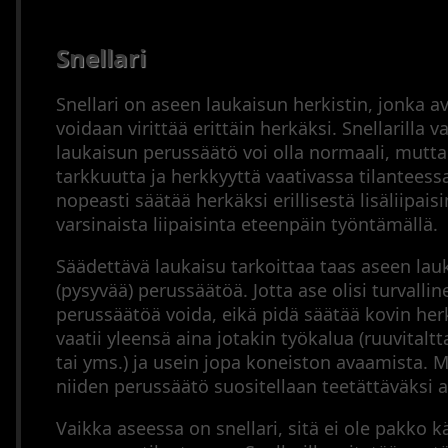
Snellari
Snellari on aseen laukaisun herkistin, jonka av
voidaan virittää erittäin herkäksi. Snellarilla 
laukaisun perussäätö voi olla normaali, mutta
tarkkuutta ja herkkyyttä vaativassa tilanteess
nopeasti säätää herkäksi erillisestä lisäliipais
varsinaista liipaisinta eteenpäin työntämällä.
Säädettävä laukaisu tarkoittaa taas aseen la
(pysyvää) perussäätöä. Jotta ase olisi turvalline
perussäätöä voida, eikä pidä säätää kovin her
vaatii yleensä aina jotakin työkalua (ruuvitalt
tai yms.) ja usein jopa koneiston avaamista. 
niiden perussäätö suositellaan teetättäväksi a
Vaikka aseessa on snellari, sitä ei ole pakko k