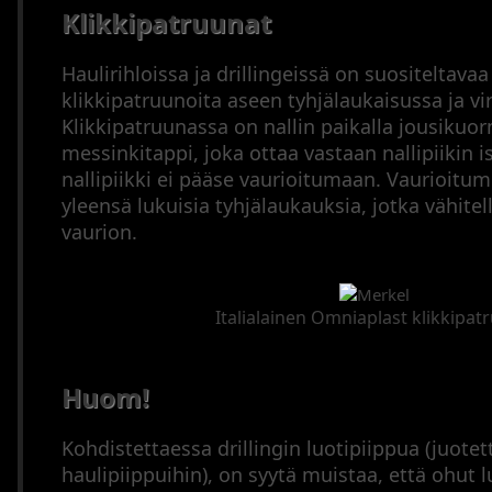
Klikkipatruunat
Haulirihloissa ja drillingeissä on suositeltavaa
klikkipatruunoita aseen tyhjälaukaisussa ja vi
Klikkipatruunassa on nallin paikalla jousikuo
messinkitappi, joka ottaa vastaan nallipiikin 
nallipiikki ei pääse vaurioitumaan. Vaurioitum
yleensä lukuisia tyhjälaukauksia, jotka vähitel
vaurion.
Italialainen Omniaplast klikkipat
Huom!
Kohdistettaessa drillingin luotipiippua (juotet
haulipiippuihin), on syytä muistaa, että ohut