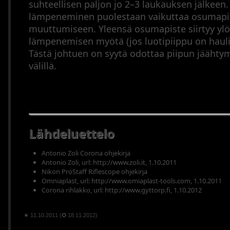
suhteellisen paljon jo 2–3 laukauksen jälkeen.
lämpeneminen puolestaan vaikuttaa osumapi
muuttumiseen. Yleensä osumapiste siirtyy ylö
lämpenemisen myötä (jos luotipiippu on haulip
Tästä johtuen on syytä odottaa piipun jäähty
välillä.
Lähdeluettelo
Antonio Zoli Corona ohjekirja
Antonio Zoli, url: http://www.zoli.it, 1.10.2011
Nikon ProStaff Riflescope ohjekirja
Omniaplast, url: http://www.omiaplast-tools.com, 1.10.2011
Corona rihlakko, url: http://www.gyttorp.fi, 1.10.2012
★ 11.10.2011 (✪ 18.11.2012)