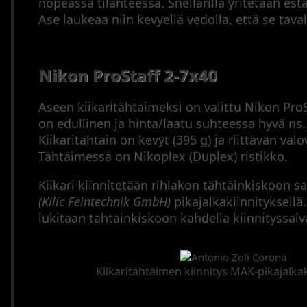
nopeassa tilanteessa. Snellarilla yritetään es
Ase laukeaa niin kevyellä vedolla, että se taval
Nikon ProStaff 2-7x40
Aseen kiikaritähtäimeksi on valittu Nikon ProS
on edullinen ja hinta/laatu suhteessa hyvä ns. 
Kiikaritähtäin on kevyt (395 g) ja riittävän va
Tähtäimessä on Nikoplex (Duplex) ristikko.
Kiikari kiinnitetään rihlakon tähtäinkiskoon s
(Kilic Feintechnik GmbH)
pikajalkakiinnityksellä.
lukitaan tähtäinkiskoon kahdella kiinnityssalva
Kiikaritähtäimen kiinnitys MAK-pikajalkak