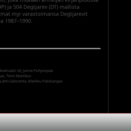
DP) ja 504 Degtjarev (DT) mallista
imat myi varastoimansa Degtjarevit
na 1987–1990.
pikakivääri 26, Janne Pohjoispää
as, Timo Martilius
Lahti-Saloranta, Markku Palokangas