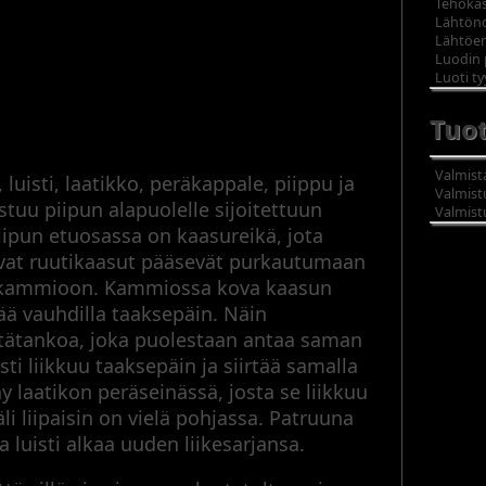
Tehoka
Lähtöno
Lähtöen
Degtjarev m/27
Luodin 
Luoti ty
Tuo
Valmist
luisti, laatikko, peräkappale, piippu ja
Valmist
tuu piipun alapuolelle sijoitettuun
Valmis
ipun etuosassa on kaasureikä, jota
levat ruutikaasut pääsevät purkautumaan
sukammioon. Kammiossa kova kaasun
ä vauhdilla taaksepäin. Näin
ätankoa, joka puolestaan antaa saman
sti liikkuu taaksepäin ja siirtää samalla
 laatikon peräseinässä, josta se liikkuu
i liipaisin on vielä pohjassa. Patruuna
a luisti alkaa uuden liikesarjansa.