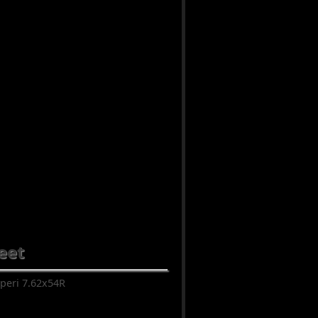
teet
iperi 7.62x54R