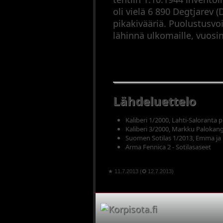
oli vielä 6 890 Degtjarev (
pikakivääriä. Puolustusvo
lähinnä ulkomaille, vuosi
Lähdeluettelo
Kaliberi 1/2000, Lahti-Saloranta 
Kaliberi 3/2000, Markku Palokang
Suomen Sotilas 1/2013, Emma ja 
Arma Fennica 2 - Sotilasaseet
★ 11.7.2013 (✪ 12.7.2013)