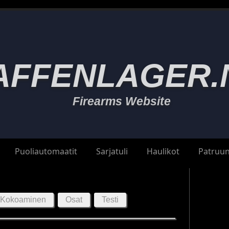
AFFENLAGER.
Firearms Website
Puoliautomaatit
Sarjatuli
Haulikot
Patruun
Kokoaminen
Osat
Testi