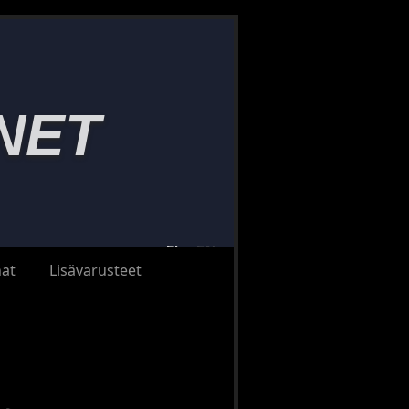
NET
FI
EN
at
Lisävarusteet