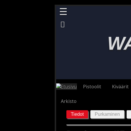
☰
MENU

Pistoolit
W
(1890–
1945)
Pistoolit
(1946–
2023)
Pienoispistoolit
Taskupistoolit
Pistoolit
Kiväärit
Kiväärit
(1880–
Arkisto
1945)
Kiväärit
Tiedot
Purkaminen
(1946–
1999
Kiväärit