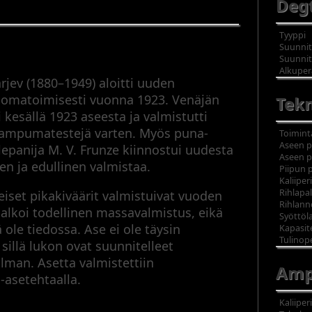
Degt
Tyyppi
Suunnitt
Suunnit
Alkupe
arjev (1880–1949) aloitti uuden
n omatoimisesti vuonna 1923. Venäjän
Tekn
 kesällä 1923 aseesta ja valmistutti
ampumatestejä varten. Myös puna-
Toimint
Aseen p
lepanija M. V. Frunze kiinnostui uudesta
Aseen p
en ja edullinen valmistaa.
Piipun 
Kaliiperi
Rihlapal
iset pikakiväärit valmistuivat vuoden
Rihlan
 alkoi todellinen massavalmistus, eikä
Syöttöla
ole tiedossa. Ase ei ole täysin
Kapasit
Tulinop
sillä lukon ovat suunnitelleet
llman. Asetta valmistettiin
Amp
-asetehtaalla.
Kaliiperi