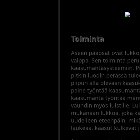
Arkisto
Tähtäinkiikarit
Äänenvaimentimet
Muut
varusteet
Toiminta
Metsästysperinteet
Updates
Aseen pääosat ovat lukko, 
Sitemap
vaippa. Sen toiminta perus
Cookie
kaasumäntäsysteemiin. Pi
Policy
pitkin luodin perässä tu
piipun alla olevaan kaa
paine työntää kaasumäntä
kaasumäntä työntää mänt
vauhdin myös luistille. Lui
mukanaan lukkoa, joka käy
uudelleen eteenpäin, mikäl
laukeaa, kaasut kulkevat j