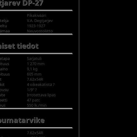
jarev DP-27
Pikakivääri
elija
V.A. Degtjarjev
eltu
1923-1927
rämaa
Neuvostoliitto
iset tiedot
atapa
Sarjatuli
ituus
1 270 mm
aino
9,1 kg
pituus
605 mm
t
7.62x54R
kit
4 oikeakätistä ?
nousu
1/9" ?
ite
Irrotettava lipas
eetti
47 patr.
eus
550 lk./min
umatarvike
7.62x54R