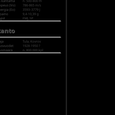
s kantama
n. 500-800 m
peus (Vo)
786-865 m/s
ergia (Eo)
3593–3779 J
paino
9,4-10,39 g
ypit
FMJ, SP
tanto
aja
Tula, Kovrov
usvuodet
1928-1950 ?
tusmäärä
n. 800 000 kpl