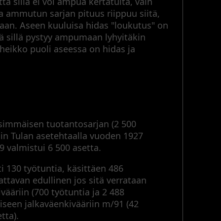
tä sillä ei voi ampua kertatulta, vain
ja ammutun sarjan pituus riippuu siitä,
taan. Aseen kuuluisa hidas "loukutus" on
tä sillä pystyy ampumaan lyhyitäkin
 heikko puoli aseessa on hidas ja
nsimmäisen tuotantosarjan (2 500
tiin Tulan asetehtaalla vuoden 1927
9 valmistui 6 500 asetta.
 130 työtuntia, käsittäen 486
ttavan edullinen jos sitä verrataan
ääriin (700 työtuntia ja 2 488
lliseen jalkaväenkivääriin m/91 (42
tta).