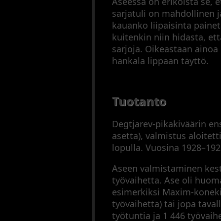
Aseessa on erikoista se, et
sarjatuli on mahdollinen 
kauanko liipaisinta paine
kuitenkin niin hidasta, et
sarjoja. Oikeastaan ainoa
hankala lippaan täyttö.
Tuotanto
Degtjarev-pikakiväärin e
asetta), valmistus aloitet
lopulla. Vuosina 1928–192
Aseen valmistaminen kesti
työvaihetta. Ase oli huoma
esimerkiksi Maxim-konekiv
työvaihetta) tai jopa tava
työtuntia ja 1 446 työvaihe