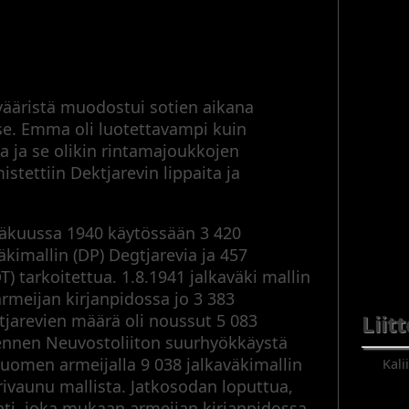
vääristä muodostui sotien aikana
e. Emma oli luotettavampi kuin
a ja se olikin rintamajoukkojen
tettiin Dektjarevin lippaita ja
säkuussa 1940 käytössään 3 420
äkimallin (DP) Degtjarevia ja 457
 tarkoitettua. 1.8.1941 jalkaväki mallin
rmeijan kirjanpidossa jo 3 383
Liit
tjarevien määrä oli noussut 5 083
 ennen Neuvostoliiton suurhyökkäystä
Suomen armeijalla 9 038 jalkaväkimallin
Kali
rivaunu mallista. Jatkosodan loputtua,
inti, joka mukaan armeijan kirjanpidossa