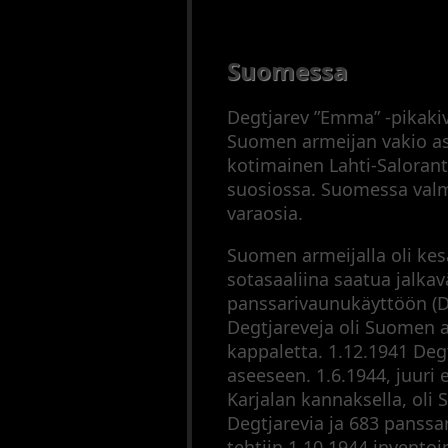
Suomessa
Degtjarev ”Emma” -pikaki
Suomen armeijan vakio as
kotimainen Lahti-Salorant
suosiossa. Suomessa valmis
varaosia.
Suomen armeijalla oli ke
sotasaaliina saatua jalkav
panssarivaunukäyttöön (DT)
Degtjareveja oli Suomen a
kappaletta. 1.12.1941 Deg
aseeseen. 1.6.1944, juuri
Karjalan kannaksella, oli 
Degtjarevia ja 683 panssa
tehtiin 1.10.1944 invento