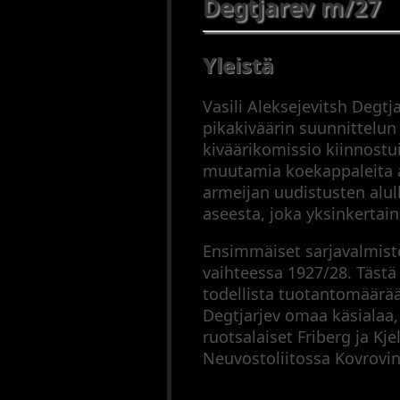
Degtjarev m/27
(2000–
2023
Pienoiskiväärit
Yleistä
Puoliautomaatit
(1900–
Vasili Aleksejevitsh Degtj
1945)
pikakiväärin suunnittelu
Puoliautomaatit
kiväärikomissio kiinnostui
(1946–
muutamia koekappaleita 
2023)
armeijan uudistusten alul
Sarjatuliaseet
aseesta, joka yksinkertain
(1900–
1945)
Ensimmäiset sarjavalmiste
Sarjatuliaseet
vaihteessa 1927/28. Tästä
(1946–
todellista tuotantomäärää 
2023)
Degtjarjev omaa käsialaa, 
Mustaruutiaseet
ruotsalaiset Friberg ja Kje
Haulikot
Neuvostoliitossa Kovrovin
Yhdistelmäaseet
Ampumatarvikkeet