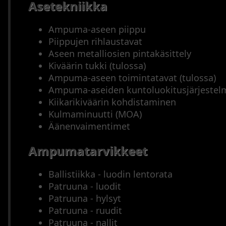
Asetekniikka
(2000–
2023
Ampuma-aseen piippu
Pienoiskiväärit
Piippujen rihlaustavat
Puoliautomaatit
Aseen metalliosien pintakäsittely
(1900–
Kiväärin tukki (tulossa)
1945)
Puoliautomaatit
Ampuma-aseen toimintatavat (tulossa)
(1946–
Ampuma-aseiden kuntoluokitusjärjestel
2023)
Kiikarikiväärin kohdistaminen
Sarjatuliaseet
Kulmaminuutti (MOA)
(1900–
Äänenvaimentimet
1945)
Sarjatuliaseet
Ampumatarvikkeet
(1946–
2023)
Ballistiikka - luodin lentorata
Mustaruutiaseet
Patruuna - luodit
Haulikot
Patruuna - hylsyt
Yhdistelmäaseet
Patruuna - ruudit
Ampumatarvikkeet
Patruuna - nallit