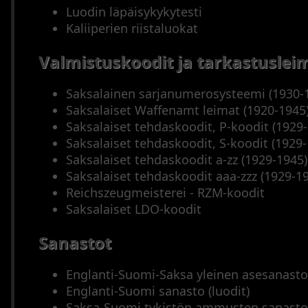
Arkisto
Luodin läpäisykykytesti
Tähtäinkiikarit
Kaliiperien riistaluokat
Äänenvaimentimet
Muut
Valmistuskoodit ja tarkastuslei
varusteet
Metsästysperinteet
Saksalainen sarjanumerosysteemi (1930-
Saksalaiset Waffenamt leimat (1920-1945
Updates
Saksalaiset tehdaskoodit, P-koodit (1929
Sitemap
Saksalaiset tehdaskoodit, S-koodit (1929
Cookie
Saksalaiset tehdaskoodit a-zz (1929-1945)
Policy
Saksalaiset tehdaskoodit aaa-zzz (1929-1
Reichszeugmeisterei - RZM-koodit
Saksalaiset LDO-koodit
Sanastot
Englanti-Suomi-Saksa yleinen asesanasto
Englanti-Suomi sanasto (luodit)
Saksa-Suomi tykistön ammusten sanasto