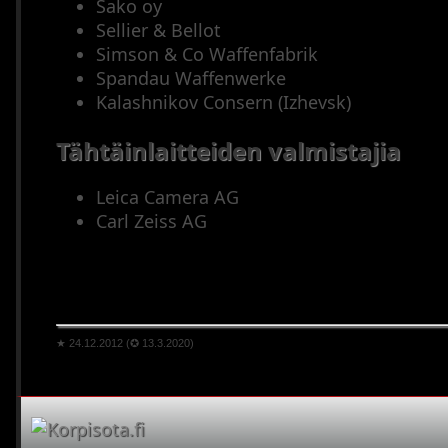
Sako oy
Sellier & Bellot
Simson & Co Waffenfabrik
Spandau Waffenwerke
Kalashnikov Consern (Izhevsk)
Tähtäinlaitteiden valmistajia
Leica Camera AG
Carl Zeiss AG
★ 24.12.2012 (✪ 13.3.2020)