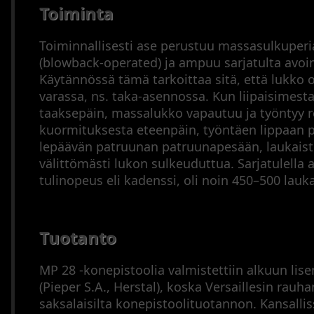
Toiminta
Toiminnallisesti ase perustuu massasulkuper
(blowback-operated) ja ampuu sarjatulta avoim
Käytännössä tämä tarkoittaa sitä, että lukko 
varassa, ns. taka-asennossa. Kun liipaisimest
taaksepäin, massalukko vapautuu ja työntyy r
kuormituksesta eteenpäin, työntäen lippaan p
lepäävän patruunan patruunapesään, laukais
välittömästi lukon sulkeuduttua. Sarjatulella 
tulinopeus eli kadenssi, oli noin 450–500 lau
Tuotanto
MP 28 -konepistoolia valmistettiin alkuun lise
(Pieper S.A., Herstal), koska Versaillesin rauh
saksalaisilta konepistoolituotannon. Kansallis