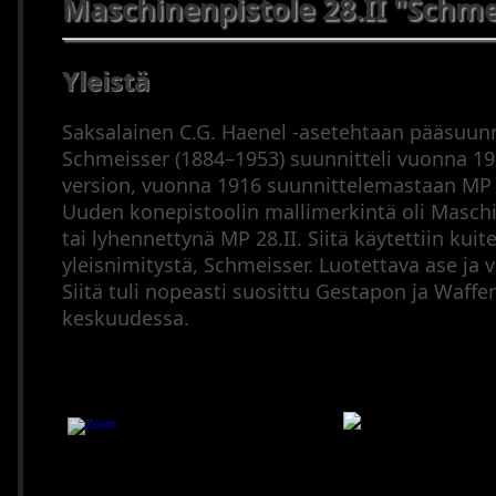
Maschinenpistole 28.II "Schme
(2000–
2023
Pienoiskiväärit
Yleistä
Puoliautomaatit
(1900–
Saksalainen C.G. Haenel -asetehtaan pääsuunn
1945)
Schmeisser (1884–1953) suunnitteli vuonna 1
Puoliautomaatit
version, vuonna 1916 suunnittelemastaan MP 1
(1946–
Uuden konepistoolin mallimerkintä oli Maschi
2023)
tai lyhennettynä MP 28.II. Siitä käytettiin kuite
Sarjatuliaseet
yleisnimitystä, Schmeisser. Luotettava ase ja v
(1900–
Siitä tuli nopeasti suosittu Gestapon ja Waffe
1945)
keskuudessa.
Sarjatuliaseet
(1946–
2023)
Mustaruutiaseet
Haulikot
MP.28-II
Yhdistelmäaseet
Ampumatarvikkeet