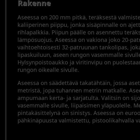
Rakenne
Arkisto
Tähtäinkiikarit
Äänenvaimentimet
Aseessa on 200 mm pitkä, teräksestä valmiste
Muut
kaliiperinen piippu, jonka sisäpinnalle on ajet
varusteet
rihlapalkkia. Piipun päälle on asennettu teräk
Metsästysperinteet
lämpösuojus. Aseessa on vakiona joko 20-pat
vaihtoehtoisesti 32-patruunan tankolipas, joka
Updates
lipaskuiluun, aseen rungon vasemmalle sivull
Sitemap
Hylsynpoistoaukko ja viritinvipu on puolestaan
Cookie
rungon oikealle sivulle.
Policy
Aseessa on säädettävä takatähtäin, jossa ase
metristä, jopa tuhannen metrin matkalle. Asee
ampumaan kerta- ja sarjatulta. Valitsin on sij
vasemmalle sivulle, liipaisimen yläpuolelle. Me
pintakäsittelynä on sinistys. Aseessa on euro
pähkinäpuusta valmistettu, pistoolikahvalla va