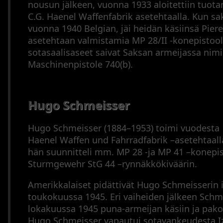
nousun jälkeen, vuonna 1933 aloitettiin tuot
C.G. Haenel Waffenfabrik asetehtaalla. Kun sak
vuonna 1940 Belgian, jäi heidän käsiinsä Piere
asetehtaan valmistamia MP 28/II -konepistoo
sotasaalisaseet saivat Saksan armeijassa nim
Maschinenpistole 740(b).
Hugo Schmeisser
Hugo Schmeisser (1884–1953) toimi vuodesta 
Haenel Waffen und Fahrradfabrik –asetehtaalla
hän suunnitteli mm. MP 28 -ja MP 41 –konepis
Sturmgewehr StG 44 –rynnäkkökiväärin.
Amerikkalaiset pidättivät Hugo Schmeisserin i
toukokuussa 1945. Eri vaiheiden jälkeen Schm
lokakuussa 1945 puna-armeijan käsiin ja pakot
Hugo Schmeisser vapautui sotavankeudesta I